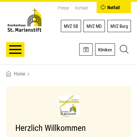
Notfall
Presse
Kontakt
MVZ SB
MVZ MD
MVZ Burg
Kliniken
Home
Breadcrumb
Herzlich Willkommen